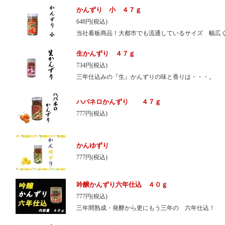
かんずり 小 ４７ｇ
648円(税込)
当社看板商品！大都市でも流通しているサイズ 幅広
生かんずり ４７ｇ
734円(税込)
三年仕込みの『生』かんずりの味と香りは・・・。
ハバネロかんずり ４７ｇ
777円(税込)
かんゆずり
777円(税込)
吟醸かんずり六年仕込 ４０ｇ
777円(税込)
三年間熟成・発酵から更にもう三年の 六年仕込！