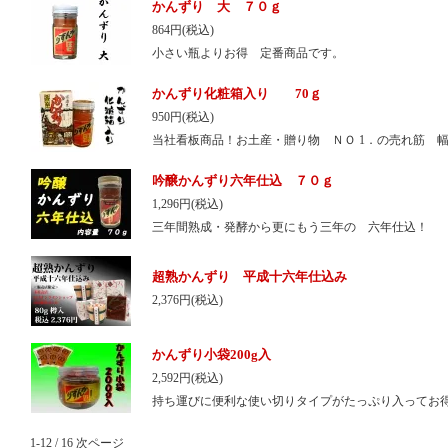
かんずり 大 ７０ｇ
864円(税込)
小さい瓶よりお得 定番商品です。
かんずり化粧箱入り 70ｇ
950円(税込)
当社看板商品！お土産・贈り物 ＮＯ 1．の売れ筋 
吟醸かんずり六年仕込 ７０ｇ
1,296円(税込)
三年間熟成・発酵から更にもう三年の 六年仕込！
超熟かんずり 平成十六年仕込み
2,376円(税込)
かんずり小袋200g入
2,592円(税込)
持ち運びに便利な使い切りタイプがたっぷり入ってお
1-12 / 16
次ページ