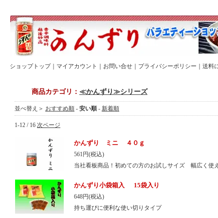
ショップトップ
｜
マイアカウント
｜
お問い合せ
｜
プライバシーポリシー
｜
送料
商品カテゴリ：
≪かんずり≫シリーズ
並べ替え＞
おすすめ順
-
安い順
-
新着順
1-12 / 16
次ページ
かんずり ミニ ４０ｇ
561円(税込)
当社看板商品！初めての方のお試しサイズ 幅広く使
かんずり小袋箱入 15袋入り
648円(税込)
持ち運びに便利な使い切りタイプ