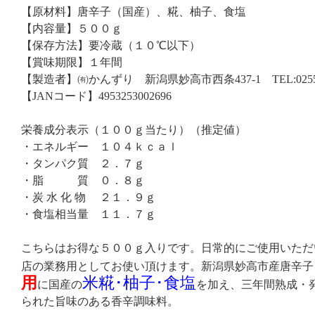
【原材料】唐辛子（国産）、糀、柚子、食塩
【内容量】５００ｇ
【保存方法】要冷蔵（１０℃以下）
【賞味期限】１年間
【製造者】㈲かんずり 新潟県妙高市西条437-1 TEL:0255-7
【JANコード】4953253002696
栄養成分表示（１００ｇ当たり）（推定値）
・エネルギー １０４ｋｃａｌ
・タンパク質 ２．７ｇ
・脂 質 ０．８ｇ
・炭 水 化 物 ２１．９ｇ
・食塩相当量 １１．７ｇ
こちらはお得な５００ｇ入りです。日常的にご使用いただ
店の業務用としてお使い頂けます。新潟県妙高市産唐辛子
用
米糀･柚子･食塩
に国産の
を加え、三年間熟成・
られた旨味のある香辛調味料。