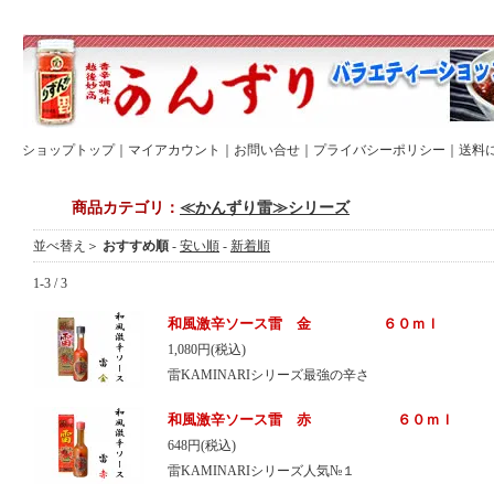
ショップトップ
｜
マイアカウント
｜
お問い合せ
｜
プライバシーポリシー
｜
送料
商品カテゴリ：
≪かんずり雷≫シリーズ
並べ替え＞
おすすめ順
-
安い順
-
新着順
1-3 / 3
和風激辛ソース雷 金 ６０ｍｌ
1,080円(税込)
雷KAMINARIシリーズ最強の辛さ
和風激辛ソース雷 赤 ６０ｍｌ
648円(税込)
雷KAMINARIシリーズ人気№１